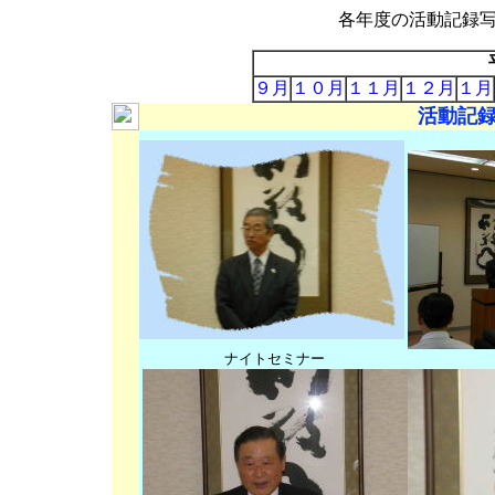
各年度の活動記録
９月
１０月
１１月
１２月
１月
活動記録
ナイトセミナー