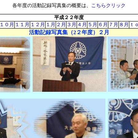
各年度の活動記録写真集の概要は、
こちらクリック
平成２２年度
１０月
１１月
１２月
１月
２月
３月
４月
５月
６月
７月
８月
ｔ
活動記録写真集（2２年度）２月