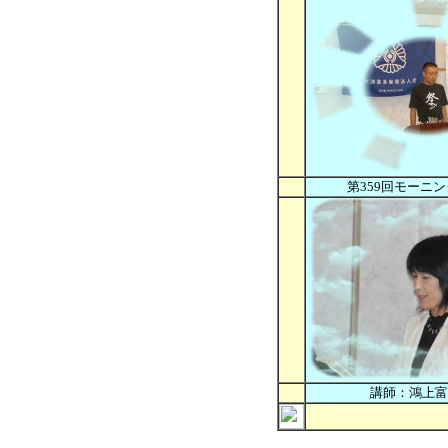
第359回モーニ
講師：鴻上富