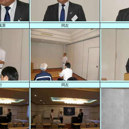
風景
同左
行
同左