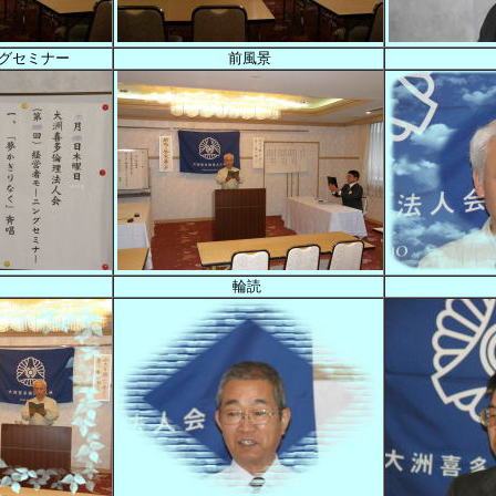
ングセミナー
前風景
輪読