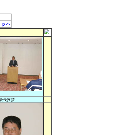
ｏｐへ
会長挨拶