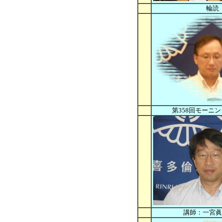
輪読
第358回モーニ
講師：一宮眞