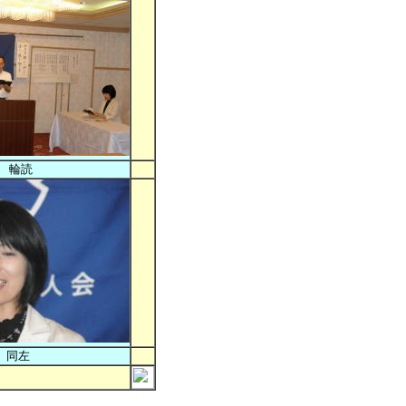
輪読
同左