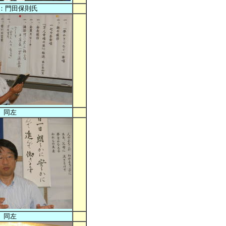
：門田保則氏
同左
同左