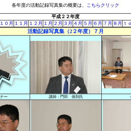
各年度の活動記録写真集の概要は、
こちらクリック
平成２２年度
１０月
１１月
１２月
１月
２月
３月
４月
５月
６月
７月
８月
ｔ
活動記録写真集（2２年度）７月
ナー
講師：門田 保則氏