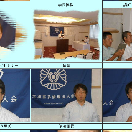
会長挨拶
講師
ングセミナー
輪読
喜男氏
講演風景