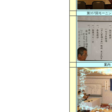
第357回モーニ
案内