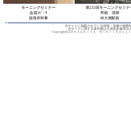
モーニングセミナー
第232回モーニングセミナ
会員ｽﾋﾟｰﾁ
早朝 清掃
祖母井幹事
JR大洲駅前
当サイトに掲載されている情報・画像の無断
当サイトに関する著作権は大洲喜多倫理法
Copyright(C)Ｏｏｚｕｋｉｔａ Ｒｉｎｒｉｈｏｕｊｉｎｋａｉ