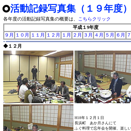
活動記録写真集（１９年度
各年度の活動記録写真集の概要は、
こちらクリック
平成１9年度
９月
１０月
１１月
１２月
１月
２月
３月
４月
５月
６月
◆１２月
H18年１２月１日
長浜町 あか月さんにて
ふぐ料理で忘年会を開催、楽し