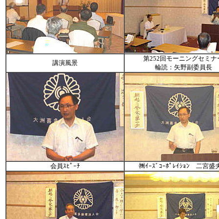
第252回モーニングセミナ
講演風景
輪読：矢野副委員長
会員ｽﾋﾟｰﾁ
㈱ｲｰｽﾞｺｰﾎﾟﾚｲｼｮﾝ 二宮盛