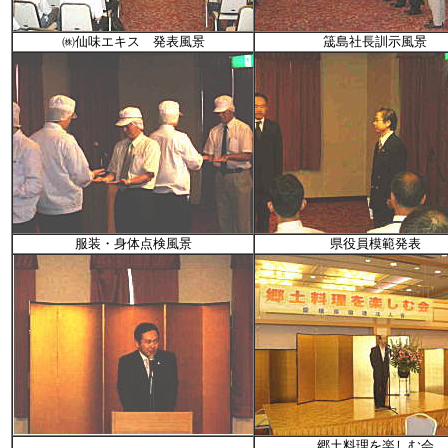
㈱仙味エキス 発表風景
筬島社長訓示風景
服装・身体点検風景
県役員模範発表
郷土料理を楽しむ会