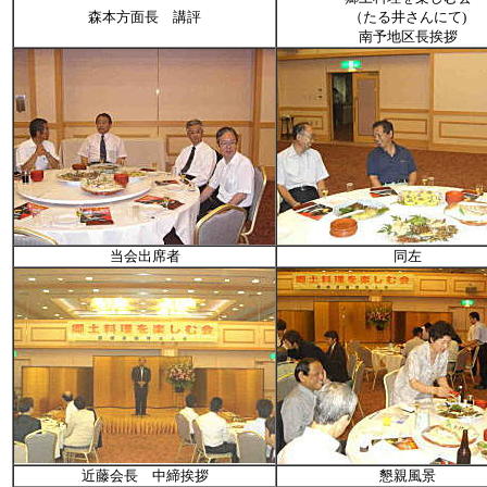
森本方面長 講評
（たる井さんにて)
南予地区長挨拶
当会出席者
同左
近藤会長 中締挨拶
懇親風景