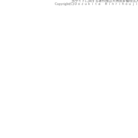
当サイトに関する著作権は大洲喜多倫理法
Copyright(C)Ｏｏｚｕｋｉｔａ Ｒｉｎｒｉｈｏｕｊｉｎｋａｉ