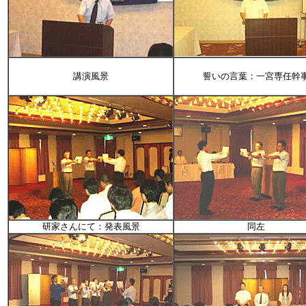
講演風景
誓いの言葉：一宮専任幹
研家さんにて：発表風景
同左