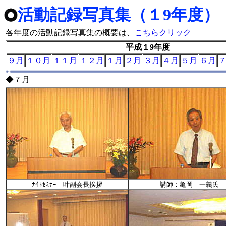
活動記録写真集（１9年度）
各年度の活動記録写真集の概要は、
こちらクリック
平成１9年度
９月
１０月
１１月
１２月
１月
２月
３月
４月
５月
６月
◆７月
ﾅｲﾄｾﾐﾅｰ 叶副会長挨拶
講師：亀岡 一義氏