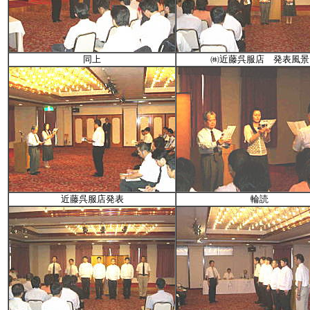
同上
㈱近藤呉服店 発表風景
近藤呉服店発表
輪読