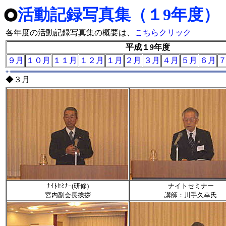
活動記録写真集（１9年度）
各年度の活動記録写真集の概要は、
こちらクリック
平成１9年度
９月
１０月
１１月
１２月
１月
２月
３月
４月
５月
６月
◆３月
ﾅｲﾄｾﾐﾅｰ(研修)
ナイトセミナー
宮内副会長挨拶
講師：川手久幸氏