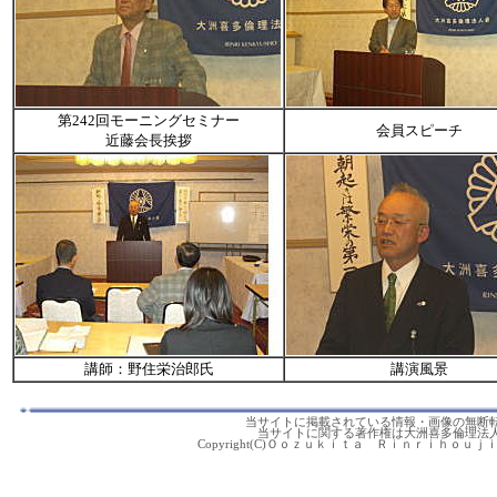
第242回モーニングセミナー
会員スピーチ
近藤会長挨拶
講師：野住栄治郎氏
講演風景
当サイトに掲載されている情報・画像の無断
当サイトに関する著作権は大洲喜多倫理法
Copyright(C)Ｏｏｚｕｋｉｔａ Ｒｉｎｒｉｈｏｕｊｉｎｋａｉ