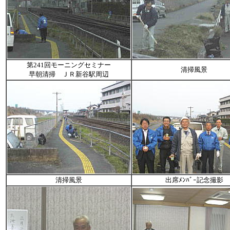
第241回モーニングセミナー
清掃風景
早朝清掃 ＪＲ新谷駅周辺
清掃風景
出席ﾒﾝﾊﾞｰ記念撮影