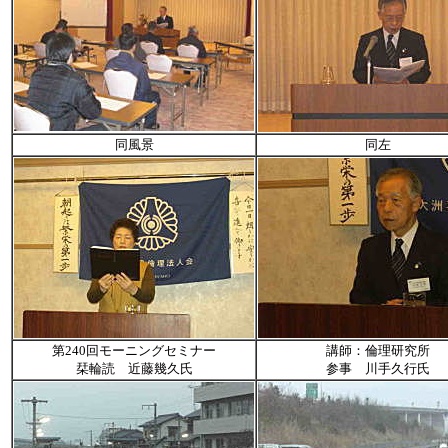
同風景
同左
第240回モーニングセミナー
講師：倫理研究所
栞輪読 近藤幾久氏
参事 川手久行氏