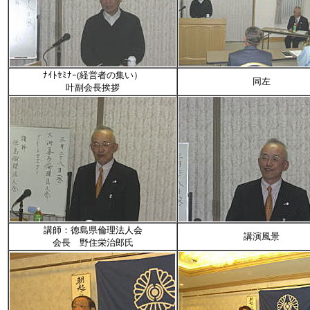
ﾅｲﾄｾﾐﾅｰ(経営者の集い）
同左
叶副会長挨拶
講師：徳島県倫理法人会
講演風景
会長 野住栄治郎氏