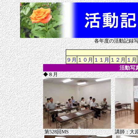
各年度の活動記録
９月
１０月
１１月
１２月
１月
活動写
◆８月
第528回MS
講師：大