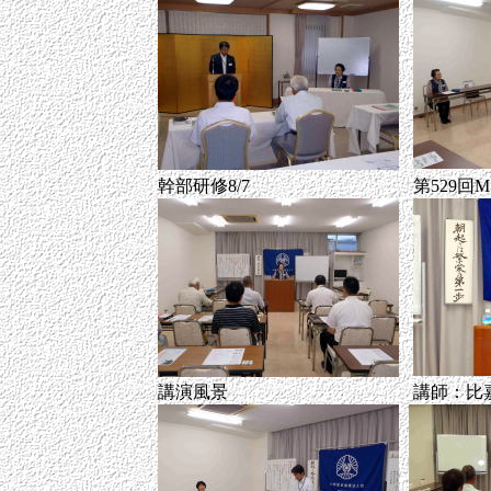
幹部研修8/7
第529回M
講演風景
講師：比