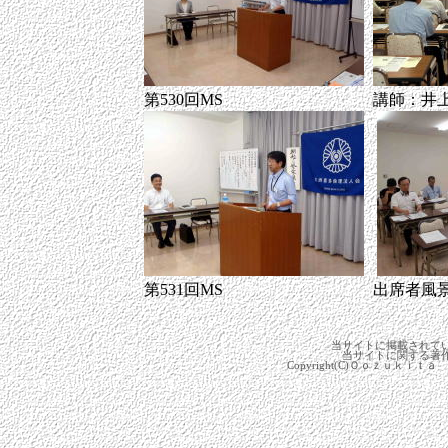
第530回MS
講師：井
第531回MS
出席者風
当サイトに掲載されて
当サイトに関する著
Copyright(C)Ｏｏｚｕｋｉｔａ 