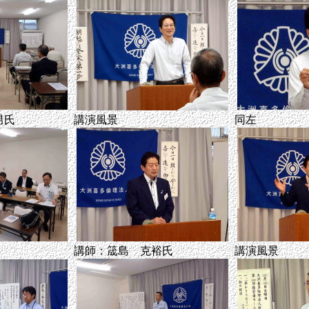
男氏
講演風景
同左
講師：筬島 克裕氏
講演風景