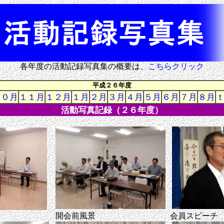
各年度の活動記録写真集の概要は、
こちらクリック
平成２６年度
１０月
１１月
１２月
１月
２月
３月
４月
５月
６月
７月
８月
活動写真記録（２６年度）
開会前風景
会員スピーチ