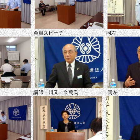
会員スピーチ
同左
講師：川又 久萬氏
同左