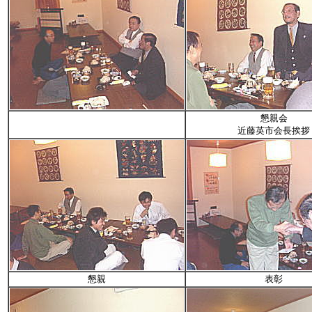
懇親会
近藤英市会長挨拶
懇親
表彰