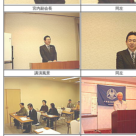
宮内副会長
同左
講演風景
同左