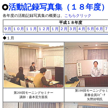
活動記録写真集（１８年度
各年度の活動記録写真集の概要は、
こちらクリック
平成１８年度
９月
１０月
１１月
１２月
１月
２月
３月
４月
５月
６月
◆１月
第199回モーニングセ
第200回モーニングセミナー
新春会員ｽﾋﾟｰﾁ
講師：森本宏方面長
矢野好明氏