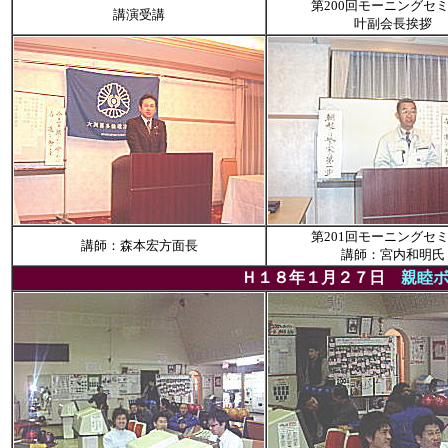
第200回モーニングセ
講演受講
叶副会長挨拶
第201回モーニングセ
講師：森本宏方面長
講師：宮内和明氏
Ｈ１８年１月２７日
親睦