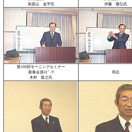
加賀山 金平氏
伊藤 隆弘氏
第199回モーニングセミナー
新春会員ｽﾋﾟｰﾁ
同左
木村 龍之氏