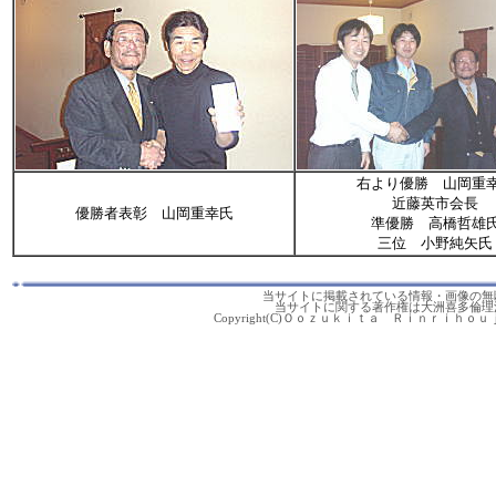
右より優勝 山岡重
近藤英市会長
優勝者表彰 山岡重幸氏
準優勝 高橋哲雄
三位 小野純矢氏
当サイトに掲載されている情報・画像の無
当サイトに関する著作権は大洲喜多倫理
Copyright(C)Ｏｏｚｕｋｉｔａ Ｒｉｎｒｉｈｏｕｊｉｎｋ