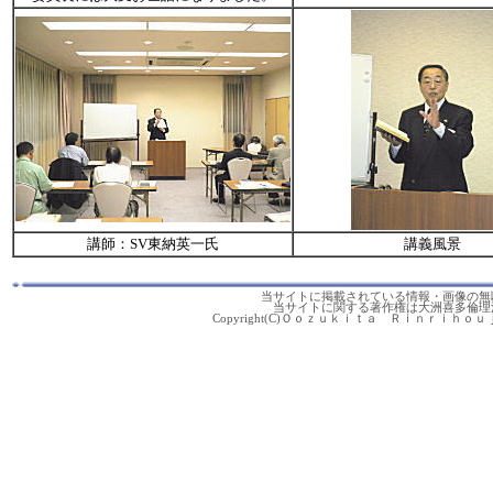
講師：SV東納英一氏
講義風景
当サイトに掲載されている情報・画像の無
当サイトに関する著作権は大洲喜多倫理
Copyright(C)Ｏｏｚｕｋｉｔａ Ｒｉｎｒｉｈｏｕｊｉｎｋ