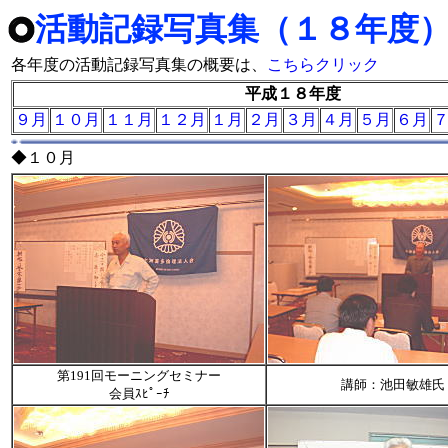
活動記録写真集（１８年度
各年度の活動記録写真集の概要は、
こちらクリック
平成１８年度
９月
１０月
１１月
１２月
１月
２月
３月
４月
５月
６月
◆１０月
第191回モーニングセミナー
講師：池田敏雄氏
会員ｽﾋﾟｰﾁ