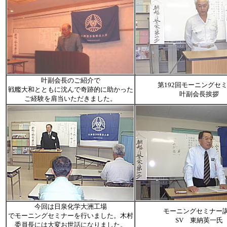
叶副会長のご紹介で
第192回モーニングセ
戦艦大和とともに沈んで奇跡的に助かった
叶副会長挨拶
ご経験を肩当いただきました。
今回は日泉化学大洲工場
モーニングセミナー
でモーニングセミナーを行いました。木村
SV 東納英一氏
委員長には大変お世話になりました。