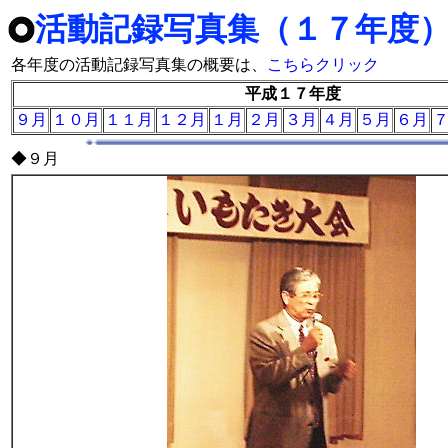
活動記録写真集（１７年度
各年度の活動記録写真集の概要は、
こちらクリック
平成１７年度
９月
１０月
１１月
１２月
１月
２月
３月
４月
５月
６月
◆９月