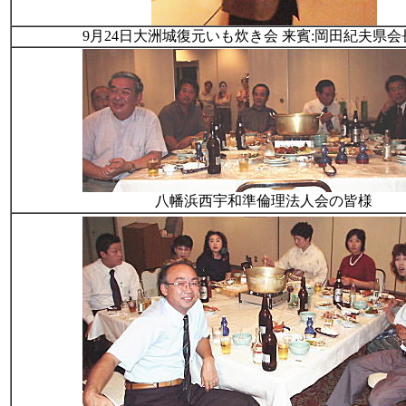
9月24日大洲城復元いも炊き会 来賓:岡田紀夫県
八幡浜西宇和準倫理法人会の皆様