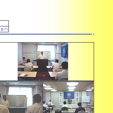
）
ｏｐへ