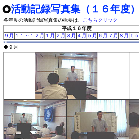
活動記録写真集（１６年度
各年度の活動記録写真集の概要は、
こちらクリック
平成１６年度
９月
１１～１２月
１月
２月
３月
４月
５月
６月
７月
８月
ｔ
◆９月