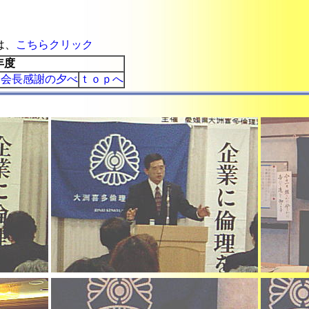
）
は、
こちらクリック
年度
宮会長感謝の夕べ
ｔｏｐへ