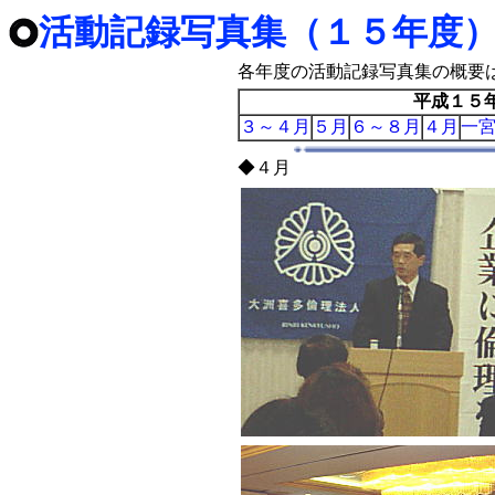
活動記録写真集（１５年度
各年度の活動記録写真集の概要
平成１５
３～４月
５月
６～８月
４月
一
◆４月