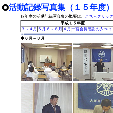
活動記録写真集（１５年度
各年度の活動記録写真集の概要は、
こちらクリッ
平成１５年度
３～４月
５月
６～８月
４月
一宮会長感謝の夕べ
ｔ
◆６月～８月