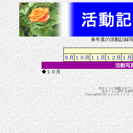
各年度の活動記録
９月
１０月
１１月
１２月
１月
活動写
◆１０月
当サイトに掲載されて
当サイトに関する著
Copyright(C)Ｏｏｚｕｋｉｔａ 