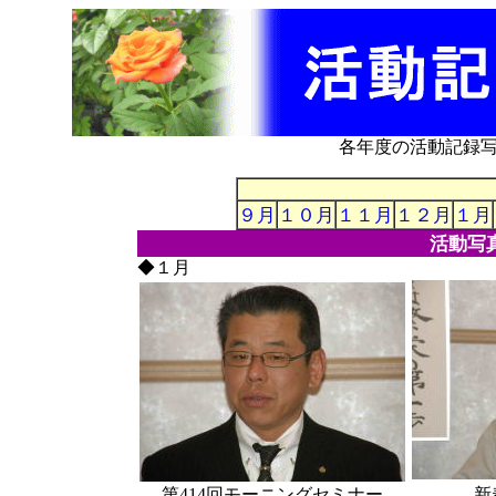
各年度の活動記録
９月
１０月
１１月
１２月
１月
活動写
◆１月
第414回モーニングセミナー
新