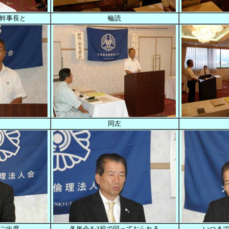
幹事長と
輪読
同左
ご出席
各単会を3役で回っておられる
いつま