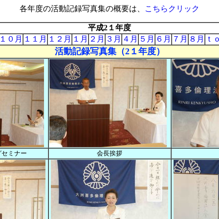
各年度の活動記録写真集の概要は、
こちらクリック
平成2１年度
１０月
１１月
１２月
１月
２月
３月
４月
５月
６月
７月
８月
ｔ
活動記録写真集（2１年度）
グセミナー
会長挨拶