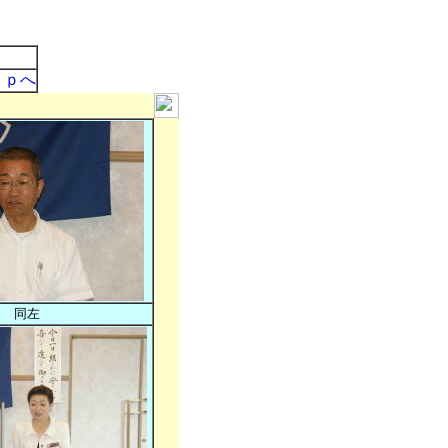
ｏｐへ
同左