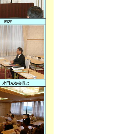
同左
 永田光春会長と