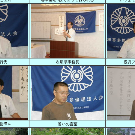
行氏
次期県事務長
投資
指導を
誓いの言葉