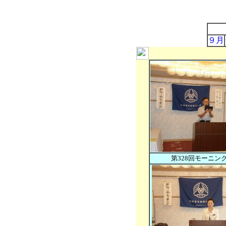
９月
第328回モーニン