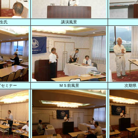
生氏
講演風景
グセミナー
ＭＳ前風景
次期県