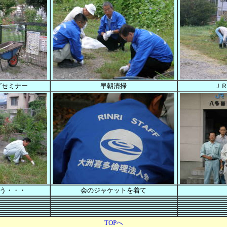
グセミナー
早朝清掃
Ｊ
う・・・
会のジャケットを着て
TOPへ