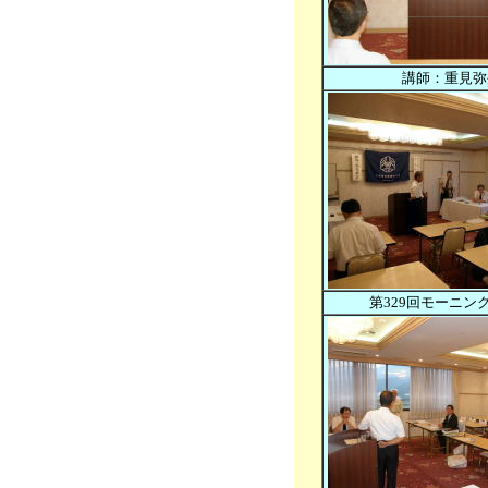
講師：重見弥
第329回モーニン