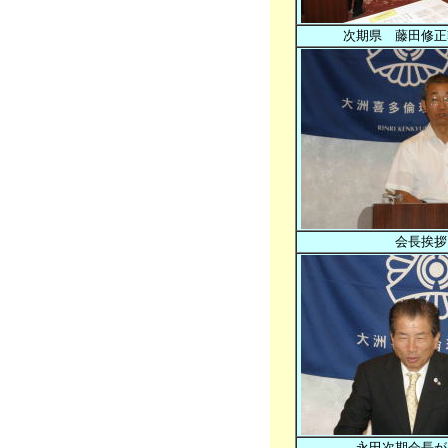
次期県 藤田修正
会長挨拶
永田次期会長が