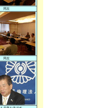
同左
同左
でも元気な方です。