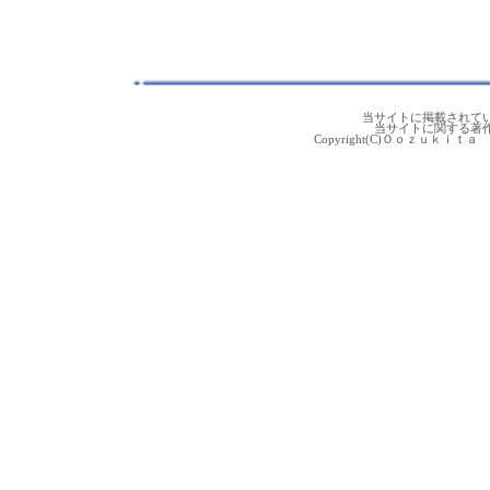
当サイトに掲載されて
当サイトに関する著
Copyright(C)Ｏｏｚｕｋｉｔａ 