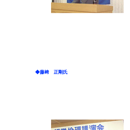
◆藤﨑 正剛氏