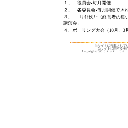
１、 役員会
毎月開催
●
２、 各委員会
毎月開催でき
●
３、 「ﾅｲﾄｾﾐﾅｰ（経営者
講演会」
４、ボーリング大会（10月、3
当サイトに掲載されて
当サイトに関する著
Copyright(C)Ｏｏｚｕｋｉｔａ 