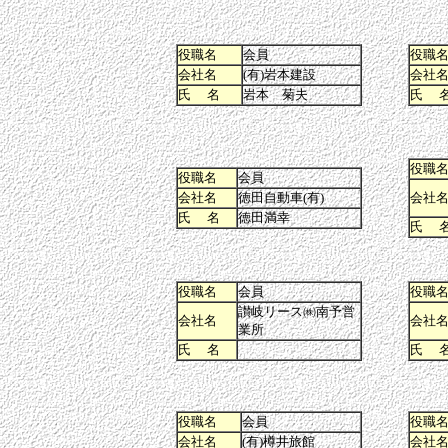
役職名
会員
役職
会社名
(有)岩本建設
会社
氏 名
岩本 菊夫
氏 
役職
役職名
会員
会社名
徳田自動車(有)
会社
氏 名
徳田満幸
氏 
役職名
会員
役職
讃岐リース㈱南予営
会社名
会社
業所
氏 名
氏 
役職名
会員
役職
会社名
(有)樽井旅館
会社