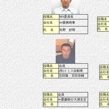
役職名
MS委員長
役職名
会社名
㈱愛興商事
会社名
氏 名
氏 名
矢野 好明
役職名
会員
役職
会社名
(有)トミス自動車
会社
氏 名
宮田隆・宮田恭輔
氏 
役職名
会員
役職
会社名
㈱愛媛銀行大洲支店
会社
氏 名
氏 