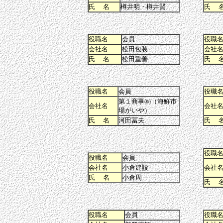
氏 名
樽井明・樽井賢
氏 
役職名
会員
役職
会社名
松田包装
会社
氏 名
松田重善
氏 
役職名
会員
役職
第１商事㈱（海鮮市
会社名
会社
場がいや）
氏 名
河田冨夫
氏 
役職
役職名
会員
会社名
小倉建設
会社
氏 名
小倉周
氏 
役職名
会員
役職