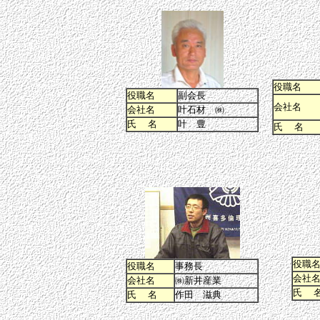
役職名
役職名
副会長
会社名
会社名
叶石材 ㈱
氏 名
叶 豊
氏 名
役職
役職名
事務長
会社
会社名
㈱新井産業
氏 
氏 名
作田 滋典