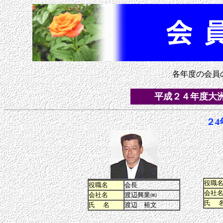
各年度の会員
平成２４年度大
２4
役職
役職名
会長
会社
会社名
渡辺興業㈱
氏 
氏 名
渡辺 裕文