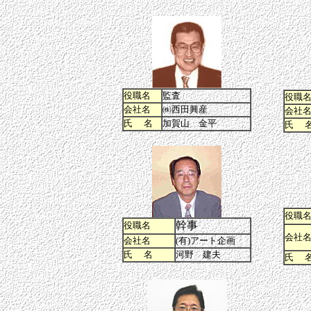
役職名
監査
役職
会社名
㈱西田興産
会社
氏 名
加賀山 金平
氏 
役職
幹事
役職名
会社
会社名
(有)アート企画
氏 名
河野 建夫
氏 