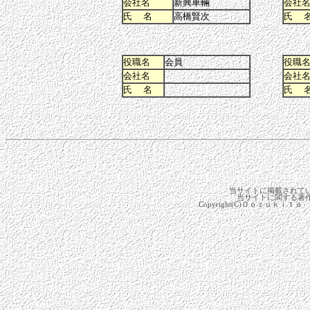
会社名
新興車輛
会社
氏 名
高橋賢次
氏 
役職名
会員
役職
会社名
会社
氏 名
氏 
当サイトに掲載されて
当サイトに関する著
Copyright(C)Ｏｏｚｕｋｉｔａ 