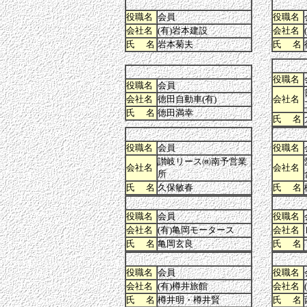
役職名
会員
役職名
会社名
(有)岩本建設
会社名
氏 名
岩本菊夫
氏 名
役職名
役職名
会員
会社名
徳田自動車(有)
会社名
氏 名
徳田満幸
氏 名
役職名
会員
役職名
讃岐リース㈱南予営業
会社名
会社名
所
氏 名
久保敏春
氏 名
役職名
会員
役職名
会社名
(有)亀岡モータース
会社名
氏 名
亀岡玄良
氏 名
役職名
会員
役職名
会社名
(有)樽井旅館
会社名
氏 名
樽井明・樽井賢
氏 名