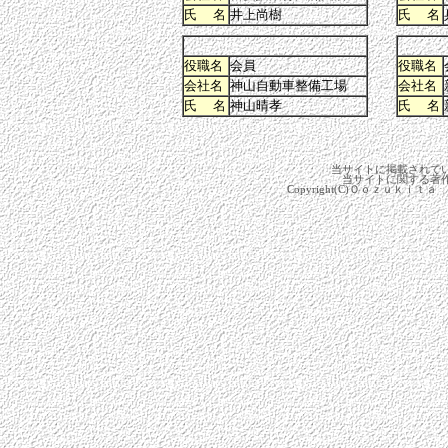
氏 名
井上尚樹
氏 名
役職名
会員
役職名
会社名
神山自動車整備工場
会社名
氏 名
神山晴孝
氏 名
当サイトに掲載されて
当サイトに関する著
Copyright(C)Ｏｏｚｕｋｉｔａ 