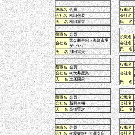
役職名
会員
役職名
会社名
松田包装
会社名
氏 名
松田重善
氏 名
役職名
会員
役職名
第１商事㈱（海鮮市場
会社名
会社名
がいや）
氏 名
氏 名
河田冨夫
役職名
役職名
会員
会社名
㈱大井産業
会社名
氏 名
土居國男
氏 名
役職名
会員
役職名
会社名
新興車輛
会社名
氏 名
高橋賢次
氏 名
役職名
会員
役職名
会社名
㈱愛媛銀行大洲支店
会社名