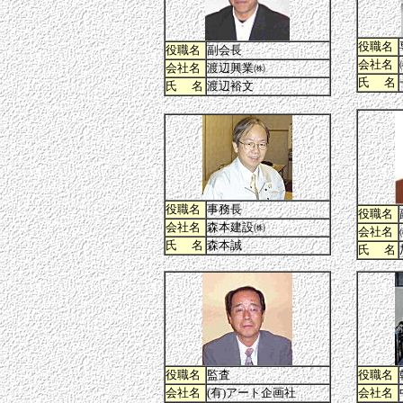
役職名
役職名
副会長
会社名
会社名
渡辺興業㈱
氏 名
氏 名
渡辺裕文
役職名
事務長
役職名
会社名
森本建設㈱
会社名
氏 名
森本誠
氏 名
役職名
監査
役職名
会社名
(有)アート企画社
会社名