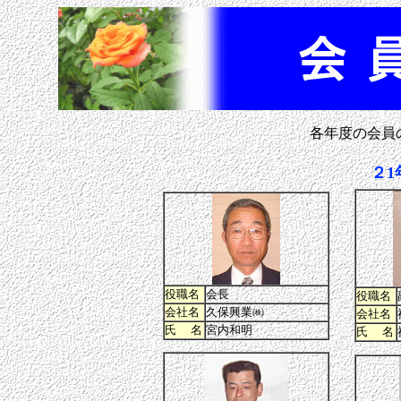
各年度の会員
２1
役職名
会長
役職名
会社名
久保興業㈱
会社名
氏 名
宮内和明
氏 名