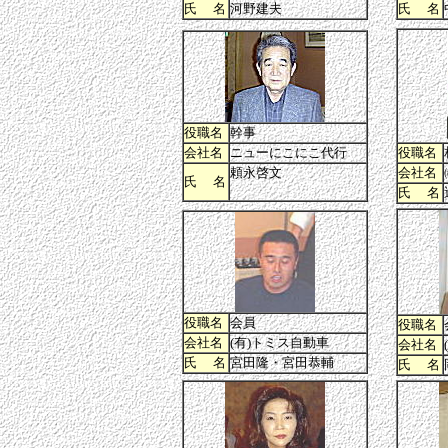
氏 名
河野建夫
氏 名
役職名
幹事
会社名
ニューにこにこ代行
役職名
頼永啓文
会社名
氏 名
氏 名
役職名
会員
役職名
会社名
(有)トミス自動車
会社名
氏 名
宮田隆・宮田恭輔
氏 名