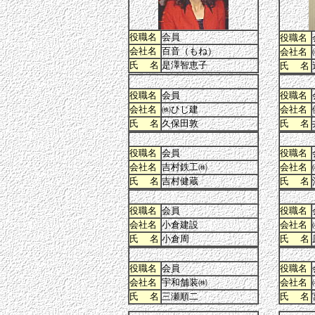
役職名
会員
役職名
会社名
百音（もね）
会社名
氏 名
是澤智恵子
氏 名
役職名
会員
役職名
会社名
㈱ひじ建
会社名
氏 名
久保田敦
氏 名
役職名
会員
役職名
会社名
吉村鉄工㈱
会社名
氏 名
吉村健蔵
氏 名
役職名
会員
役職名
会社名
小倉建設
会社名
氏 名
小倉周
氏 名
役職名
会員
役職名
会社名
宇和舗装㈱
会社名
氏 名
三瀬順二
氏 名