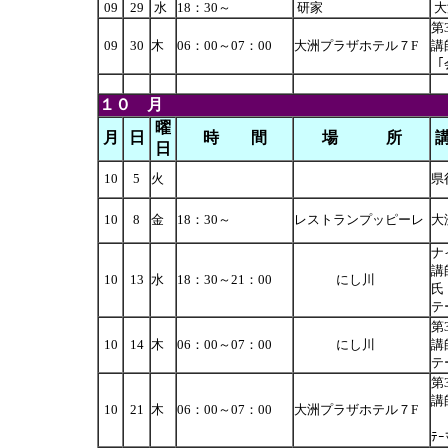
09
29
水
18：30～
研家
大
第
09
30
木
06：00～07：00
大洲プラザホテル７F
講
「
１０ 月
曜
月
日
時 間
場 所
日
10
5
火
県
10
8
金
18：30～
レストランプッピーレ
大
ナ
講
10
13
水
18：30～21：00
にし川
氏
テ
第
10
14
木
06：00～07：00
にし川
講
テ
第
講
10
21
木
06：00～07：00
大洲プラザホテル７F
ﾃ