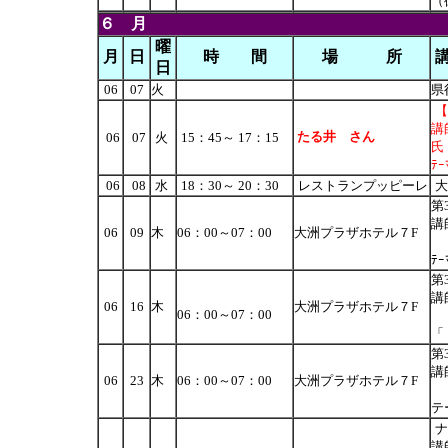
６ 月
曜
月
日
時 間
場 所
日
06
07
火
県
【
講
たる井 さん
06
07
火
15：45～ 17：15
氏
ﾃ
06
08
水
18：30～ 20：30
レストランプッピーレ
大
第
講
06
09
木
06：00～07：00
大洲プラザホテル７F
ﾃ
第
講
06
16
木
大洲プラザホテル７F
06：00～07：00
第
講
06
23
木
06：00～07：00
大洲プラザホテル７F
テ
ナ
講